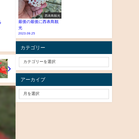
西表島観光
最後の最後に西表島観
る
光
2023.09.25
カテゴリー
アーカイブ