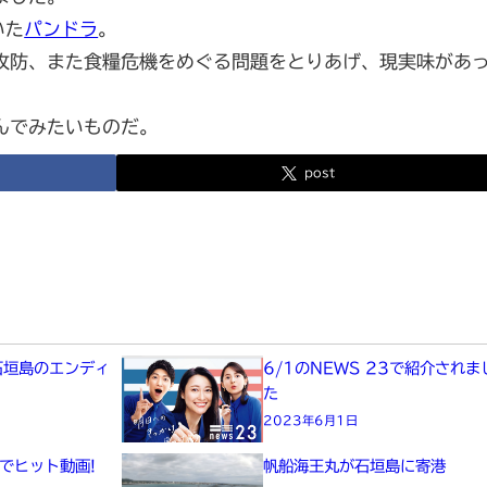
いた
パンドラ
。
攻防、また食糧危機をめぐる問題をとりあげ、現実味があ
んでみたいものだ。
post
に石垣島のエンディ
6/1のNEWS 23で紹介されま
た
た
2023年6月1日
xでヒット動画!
帆船海王丸が石垣島に寄港