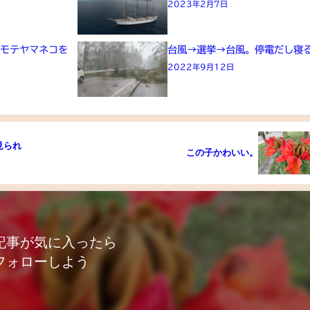
2023年2月7日
オモテヤマネコを
台風→選挙→台風。停電だし寝
2022年9月12日
見られ
この子かわいい。
記事が気に入ったら
フォローしよう