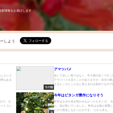
最新情報をお届けします
ローしよう
アマツバメ
化したいと
決して珍しい鳥ではなく、牛小屋の近くですご
時間もある
アマツバメを見たことがありますが、自分の家
えるところにこんなに見えるのは初めてなので撮.
その他
今年はピタンガ豊作になりそう
ので、ホ
昨年はなぜか花を咲かせなかったピタンガ。 
モートコン
ら、花が咲いていました。 昨年は台風が直撃
.
たので剪定しなかったのです。 だから木も...
花