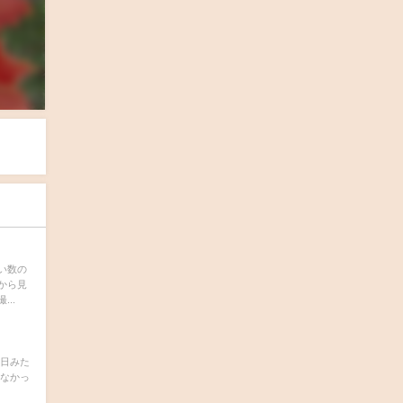
い数の
から見
..
今日みた
しなかっ