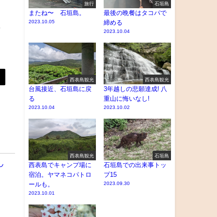
旅行
石垣島
またね〜 石垣島。
最後の晩餐はタコパで
2023.10.05
締める
っ
2023.10.04
西表島観光
西表島観光
台風接近、石垣島に戻
3年越しの悲願達成! 八
る
重山に悔いなし!
2023.10.04
2023.10.02
西表島観光
石垣島
し
西表島でキャンプ場に
石垣島での出来事トッ
宿泊。ヤマネコパトロ
プ15
ールも。
2023.09.30
2023.10.01