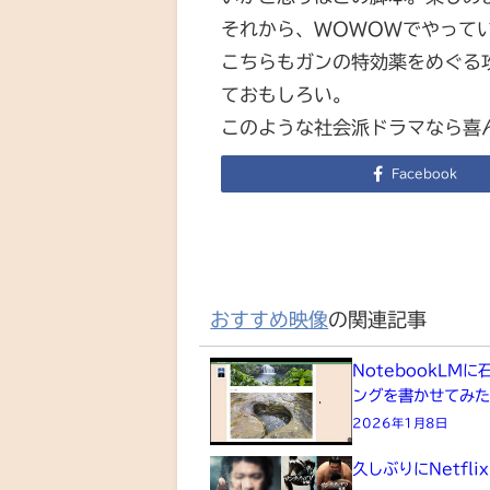
それから、WOWOWでやって
こちらもガンの特効薬をめぐる
ておもしろい。
このような社会派ドラマなら喜
Facebook
おすすめ映像
の関連記事
NotebookLM
ングを書かせてみ
2026年1月8日
久しぶりにNetfli