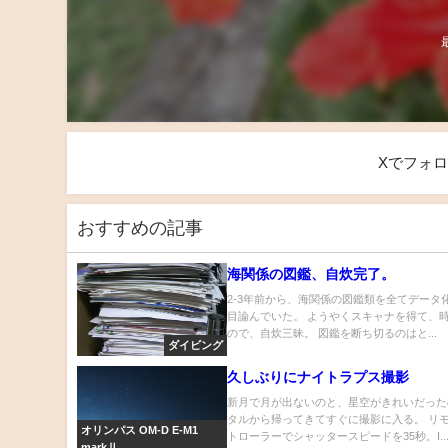
Xでフォ
おすすめの記事
海関係の図鑑、自炊完了。
2-3年前から、海関係の図鑑類を全てデータ
目論んでいた。 ようやくスキャナを得て、
ので、自炊三昧。 図鑑を断ち切るのはと...
ダイビング
久しぶりにナイトラプス撮影
新月で月が出ないのと、星空がきれいだった
タルから帰ってきてすぐに撮影に入る。 リ
オリンパス OM-D E-M1
トローラーでシャッタースピードを35秒。I..
markⅡ