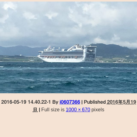
2016-05-19 14.40.22-1
By
i0607366
|
Published
2016年5月19
日
|
Full size is
1000 × 670
pixels